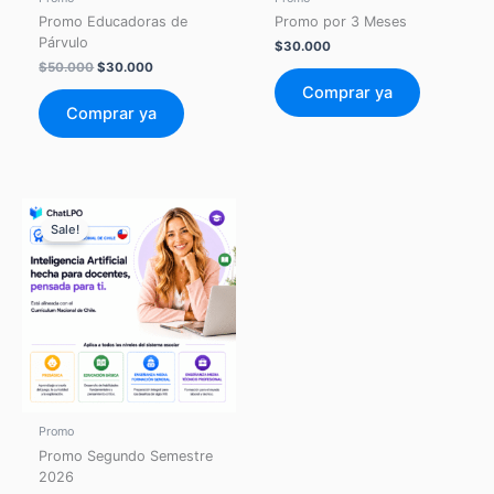
Promo Educadoras de
Promo por 3 Meses
Párvulo
$
30.000
El
El
$
50.000
$
30.000
precio
precio
Comprar ya
original
actual
Comprar ya
era:
es:
$50.000.
$30.000.
Sale!
Promo
Promo Segundo Semestre
2026