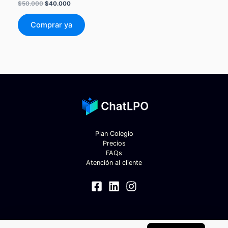
El
El
$
50.000
$
40.000
precio
precio
original
actual
Comprar ya
era:
es:
$50.000.
$40.000.
Plan Colegio
Precios
FAQs
Atención al cliente
English